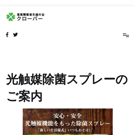
コ
ン
テ
NPO法人 視覚障害者支援の会 クローバー
視覚障害者の外出をサポートするボランティア団体です
ン
ツ
へ
ス
キ
ッ
プ
光触媒除菌スプレーの
ご案内