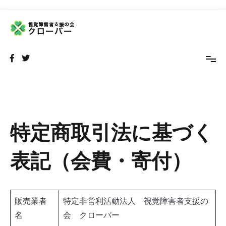
コ
ン
テ
NPO法人 視覚障害者支援の会 クローバー
視覚障害者の外出をサポートするボランティア団体です
ン
ツ
へ
ス
キ
ッ
プ
特定商取引法に基づく
表記（会費・寄付）
販売業者
特定非営利活動法人 視覚障害者支援の
名
会 クローバー