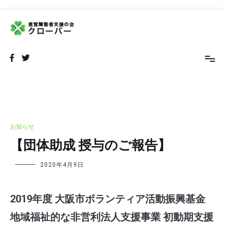
コ
ン
テ
NPO法人 視覚障害者支援の会 クローバー
視覚障害者の外出をサポートするボランティア団体です
ン
ツ
へ
ス
キ
ッ
プ
お知らせ
【団体助成 授与のご報告】
2020年4月9日
2019年度 大阪市ボランティア活動振興基金
地域福祉的な非営利法人支援事業 初動期支援