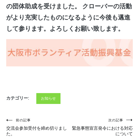
の団体助成を受けました。 クローバーの活動
がより充実したものになるように今後も邁進
して参ります。よろしくお願い致します。
カテゴリー:
お知らせ
投
前の記事
次の記事
交流会参加受付を締め切りまし
緊急事態宣言発令における対応
稿
た。
について