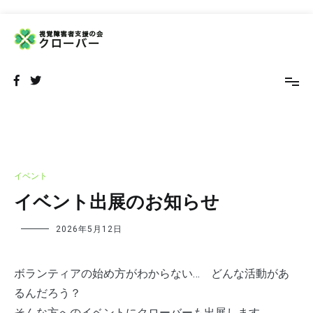
コ
ン
テ
NPO法人 視覚障害者支援の会 クローバー
視覚障害者の外出をサポートするボランティア団体です
ン
ツ
へ
ス
キ
ッ
プ
イベント
イベント出展のお知らせ
2026年5月12日
ボランティアの始め方がわからない… どんな活動があ
るんだろう？
そんな方へのイベントにクローバーも出展します。