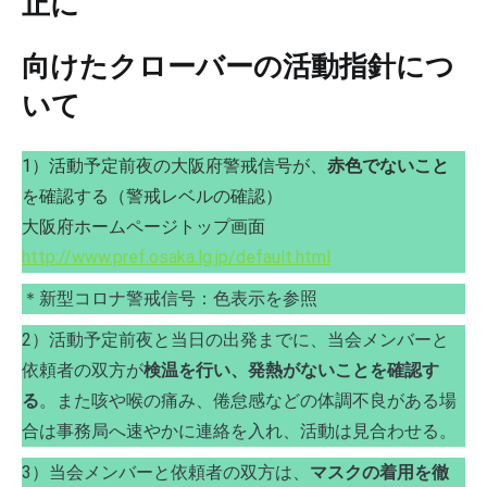
止に
向けたクローバーの活動指針につ
いて
1）活動予定前夜の大阪府警戒信号が、
赤色でないこと
を確認する（警戒レベルの確認）
大阪府ホームページトップ画面
http://www.pref.osaka.lg.jp/default.html
＊新型コロナ警戒信号：色表示を参照
2）活動予定前夜と当日の出発までに、当会メンバーと
依頼者の双方が
検温を行い、発熱がないことを確認す
る
。また咳や喉の痛み、倦怠感などの体調不良がある場
合は事務局へ速やかに連絡を入れ、活動は見合わせる。
3）当会メンバーと依頼者の双方は、
マスクの着用を徹