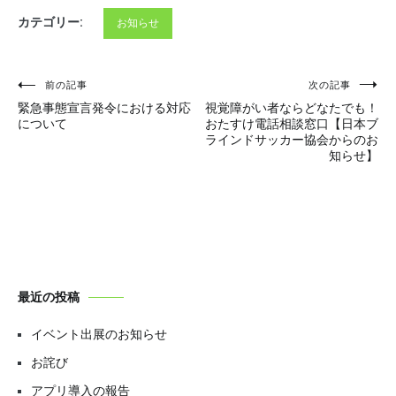
カテゴリー:
お知らせ
投
前の記事
次の記事
緊急事態宣言発令における対応
視覚障がい者ならどなたでも！
稿
について
おたすけ電話相談窓口【日本ブ
ラインドサッカー協会からのお
ナ
知らせ】
ビ
ゲ
ー
シ
最近の投稿
ョ
イベント出展のお知らせ
ン
お詫び
アプリ導入の報告