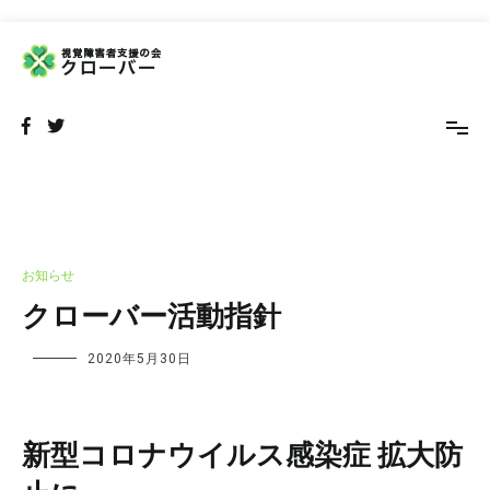
コ
ン
テ
NPO法人 視覚障害者支援の会 クローバー
視覚障害者の外出をサポートするボランティア団体です
ン
ツ
へ
ス
キ
ッ
プ
お知らせ
クローバー活動指針
2020年5月30日
新型コロナウイルス感染症 拡大防