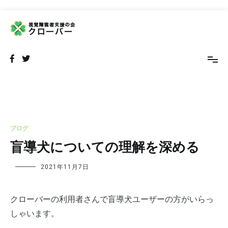
コ
ン
テ
NPO法人 視覚障害者支援の会 クローバー
視覚障害者の外出をサポートするボランティア団体です
ン
ツ
へ
ス
キ
ッ
プ
ブログ
盲導犬についての理解を深める
2021年11月7日
クローバーの利用者さんで盲導犬ユーザーの方がいらっ
しゃいます。