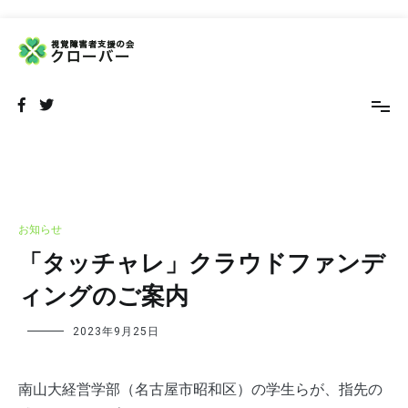
コ
ン
テ
NPO法人 視覚障害者支援の会 クローバー
視覚障害者の外出をサポートするボランティア団体です
ン
ツ
へ
ス
キ
ッ
プ
お知らせ
「タッチャレ」クラウドファンデ
ィングのご案内
2023年9月25日
南山大経営学部（名古屋市昭和区）の学生らが、指先の