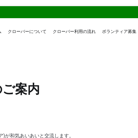
ム
クローバーについて
クローバー利用の流れ
ボランティア募集
ーバー
のご案内
ィア)が和気あいあいと交流します。