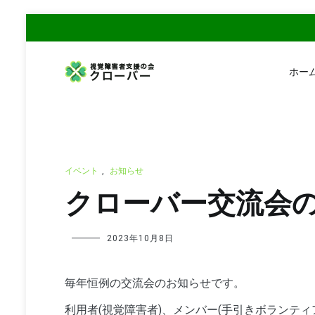
コ
ン
テ
ン
ホー
ツ
NPO法人 視覚障害者支援の会 クロ
へ
視覚障害者の外出をサポートするボランティア団体です
ス
キ
ッ
プ
イベント
,
お知らせ
クローバー交流会
2023年10月8日
毎年恒例の交流会のお知らせです。
利用者(視覚障害者)、メンバー(手引きボランテ