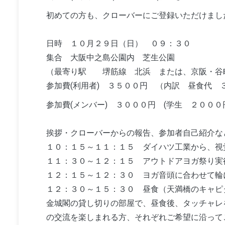
初めての方も、クローバーにご登録いただけまし
日時 １０月２９日（日） ０９：３０
集合 大阪中之島公園内 芝生公園
（最寄り駅 堺筋線 北浜 または、京阪・谷
参加費(利用者) ３５００円 （内訳 昼食代 
参加費(メンバー) ３０００円 (学生 ２０００
挨拶・クローバーからの報告、参加者自己紹介な
１０：１５～１１：１５ ダイハツ工業から、
１１：３０～１２：１５ アウトドアヨガ祭り実
１２：１５～１２：３０ ヨガ音頭に合わせて輪
１２：３０～１５：３０ 昼食（天満橋の
金城閣の貸し切りの部屋で、昼食後、タッチャレ
の交流を楽しまれる方、それぞれご希望に沿って